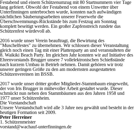
Festabend und einem Schützenumzug mit 80 Startnummern vier Tage
lang gefeiert. Obwohl der Festabend von einem Unwetter über
Unterfinningen unterbrochen wurde, konnten nach aufwändigen
nächtlichen Säuberungsarbeiten unserer Feuerwehr die
Überschwemmungs-Rückstände bis zum Festzug am Sonntag
komplett beseitigt werden. Ein großer Zapfenstreich rundete das
Schützenfest würdevoll ab.
2016 wurde unser Verein beauftragt, die Bewirtung des
"Muschelfestes" zu übernehmen. Wir schlossen dieser Veranstaltung
gleich noch einen Tag mit einer Plattenparty an und veranstalteten die
8. Waikiki Beach Party. Im gleichen Jahr konnten wir auf Initiative des
Ehrenvorstands Brugger unsere 7 vollelektronischen Schießstände
nach kurzem Umbau in Betrieb nehmen. Damit gehören wir trotz
unserer geringen Größe zu den am modernsten ausgestatteten
Schützenvereinen im BSSB.
2017 wurde unser dritter großer Mitglieder-Stammbaum eingeweiht,
der von Iris Brugger in mühevoller Arbeit gestaltet wurde. Dieser
schmückt nun neben den Stammbäumen aus den Jahren 1958 und
1977 unser Schützenheim.
Die Vorstandschaft
Unsere Vorstandschaft wird alle 3 Jahre neu gewählt und besteht in der
heutigen Formation seit 2009.
Peter Herreiner
1. Schützenmeister
vorstand@wachauf-unterfinningen.de