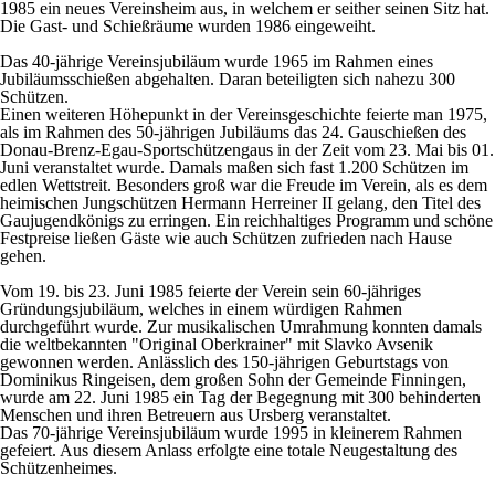
1985 ein neues Vereinsheim aus, in welchem er seither seinen Sitz hat.
Die Gast- und Schießräume wurden 1986 eingeweiht.
Das 40-jährige Vereinsjubiläum wurde 1965 im Rahmen eines
Jubiläumsschießen abgehalten. Daran beteiligten sich nahezu 300
Schützen.
Einen weiteren Höhepunkt in der Vereinsgeschichte feierte man 1975,
als im Rahmen des 50-jährigen Jubiläums das 24. Gauschießen des
Donau-Brenz-Egau-Sportschützengaus in der Zeit vom 23. Mai bis 01.
Juni veranstaltet wurde. Damals maßen sich fast 1.200 Schützen im
edlen Wettstreit. Besonders groß war die Freude im Verein, als es dem
heimischen Jungschützen Hermann Herreiner II gelang, den Titel des
Gaujugendkönigs zu erringen. Ein reichhaltiges Programm und schöne
Festpreise ließen Gäste wie auch Schützen zufrieden nach Hause
gehen.
Vom 19. bis 23. Juni 1985 feierte der Verein sein 60-jähriges
Gründungsjubiläum, welches in einem würdigen Rahmen
durchgeführt wurde. Zur musikalischen Umrahmung konnten damals
die weltbekannten "Original Oberkrainer" mit Slavko Avsenik
gewonnen werden. Anlässlich des 150-jährigen Geburtstags von
Dominikus Ringeisen, dem großen Sohn der Gemeinde Finningen,
wurde am 22. Juni 1985 ein Tag der Begegnung mit 300 behinderten
Menschen und ihren Betreuern aus Ursberg veranstaltet.
Das 70-jährige Vereinsjubiläum wurde 1995 in kleinerem Rahmen
gefeiert. Aus diesem Anlass erfolgte eine totale Neugestaltung des
Schützenheimes.