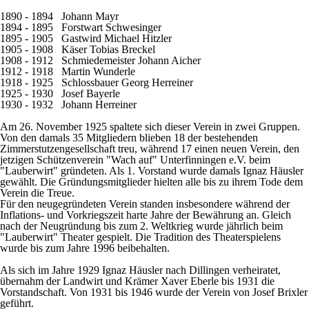
1890 - 1894 Johann Mayr
1894 - 1895 Forstwart Schwesinger
1895 - 1905 Gastwird Michael Hitzler
1905 - 1908 Käser Tobias Breckel
1908 - 1912 Schmiedemeister Johann Aicher
1912 - 1918 Martin Wunderle
1918 - 1925 Schlossbauer Georg Herreiner
1925 - 1930 Josef Bayerle
1930 - 1932 Johann Herreiner
Am 26. November 1925 spaltete sich dieser Verein in zwei Gruppen.
Von den damals 35 Mitgliedern blieben 18 der bestehenden
Zimmerstutzengesellschaft treu, während 17 einen neuen Verein, den
jetzigen Schützenverein "Wach auf" Unterfinningen e.V. beim
"Lauberwirt" gründeten. Als 1. Vorstand wurde damals Ignaz Häusler
gewählt. Die Gründungsmitglieder hielten alle bis zu ihrem Tode dem
Verein die Treue.
Für den neugegründeten Verein standen insbesondere während der
Inflations- und Vorkriegszeit harte Jahre der Bewährung an. Gleich
nach der Neugründung bis zum 2. Weltkrieg wurde jährlich beim
"Lauberwirt" Theater gespielt. Die Tradition des Theaterspielens
wurde bis zum Jahre 1996 beibehalten.
Als sich im Jahre 1929 Ignaz Häusler nach Dillingen verheiratet,
übernahm der Landwirt und Krämer Xaver Eberle bis 1931 die
Vorstandschaft. Von 1931 bis 1946 wurde der Verein von Josef Brixler
geführt.