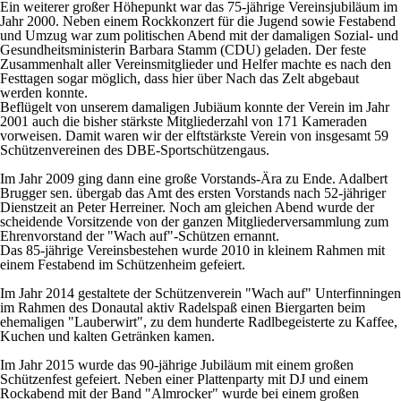
Ein weiterer großer Höhepunkt war das 75-jährige Vereinsjubiläum im
Jahr 2000. Neben einem Rockkonzert für die Jugend sowie Festabend
und Umzug war zum politischen Abend mit der damaligen Sozial- und
Gesundheitsministerin Barbara Stamm (CDU) geladen. Der feste
Zusammenhalt aller Vereinsmitglieder und Helfer machte es nach den
Festtagen sogar möglich, dass hier über Nach das Zelt abgebaut
werden konnte.
Beflügelt von unserem damaligen Jubiäum konnte der Verein im Jahr
2001 auch die bisher stärkste Mitgliederzahl von 171 Kameraden
vorweisen. Damit waren wir der elftstärkste Verein von insgesamt 59
Schützenvereinen des DBE-Sportschützengaus.
Im Jahr 2009 ging dann eine große Vorstands-Ära zu Ende. Adalbert
Brugger sen. übergab das Amt des ersten Vorstands nach 52-jähriger
Dienstzeit an Peter Herreiner. Noch am gleichen Abend wurde der
scheidende Vorsitzende von der ganzen Mitgliederversammlung zum
Ehrenvorstand der "Wach auf"-Schützen ernannt.
Das 85-jährige Vereinsbestehen wurde 2010 in kleinem Rahmen mit
einem Festabend im Schützenheim gefeiert.
Im Jahr 2014 gestaltete der Schützenverein "Wach auf" Unterfinningen
im Rahmen des Donautal aktiv Radelspaß einen Biergarten beim
ehemaligen "Lauberwirt", zu dem hunderte Radlbegeisterte zu Kaffee,
Kuchen und kalten Getränken kamen.
Im Jahr 2015 wurde das 90-jährige Jubiläum mit einem großen
Schützenfest gefeiert. Neben einer Plattenparty mit DJ und einem
Rockabend mit der Band "Almrocker" wurde bei einem großen