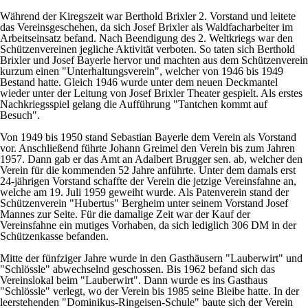
Während der Kiregszeit war Berthold Brixler 2. Vorstand und leitete
das Vereinsgeschehen, da sich Josef Brixler als Waldfacharbeiter im
Arbeitseinsatz befand. Nach Beendigung des 2. Weltkriegs war den
Schützenvereinen jegliche Aktivität verboten. So taten sich Berthold
Brixler und Josef Bayerle hervor und machten aus dem Schützenverein
kurzum einen "Unterhaltungsverein", welcher von 1946 bis 1949
Bestand hatte. Gleich 1946 wurde unter dem neuen Deckmantel
wieder unter der Leitung von Josef Brixler Theater gespielt. Als erstes
Nachkriegsspiel gelang die Aufführung "Tantchen kommt auf
Besuch".
Von 1949 bis 1950 stand Sebastian Bayerle dem Verein als Vorstand
vor. Anschließend führte Johann Greimel den Verein bis zum Jahren
1957. Dann gab er das Amt an Adalbert Brugger sen. ab, welcher den
Verein für die kommenden 52 Jahre anführte. Unter dem damals erst
24-jährigen Vorstand schaffte der Verein die jetzige Vereinsfahne an,
welche am 19. Juli 1959 geweiht wurde. Als Patenverein stand der
Schützenverein "Hubertus" Bergheim unter seinem Vorstand Josef
Mannes zur Seite. Für die damalige Zeit war der Kauf der
Vereinsfahne ein mutiges Vorhaben, da sich lediglich 306 DM in der
Schützenkasse befanden.
Mitte der fünfziger Jahre wurde in den Gasthäusern "Lauberwirt" und
"Schlössle" abwechselnd geschossen. Bis 1962 befand sich das
Vereinslokal beim "Lauberwirt". Dann wurde es ins Gasthaus
"Schlössle" verlegt, wo der Verein bis 1985 seine Bleibe hatte. In der
leerstehenden "Dominikus-Ringeisen-Schule" baute sich der Verein