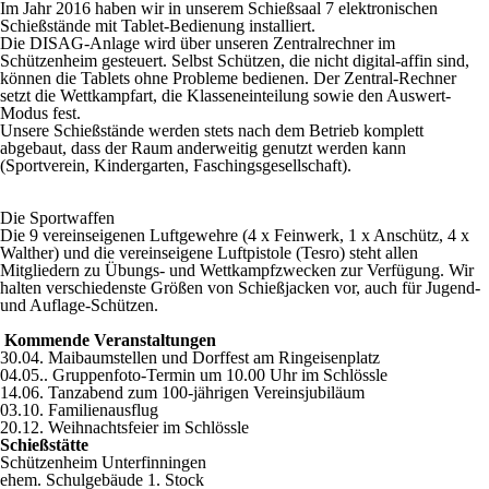
Im Jahr 2016 haben wir in unserem Schießsaal 7 elektronischen
Schießstände mit Tablet-Bedienung installiert.
Die DISAG-Anlage wird über unseren Zentralrechner im
Schützenheim gesteuert. Selbst Schützen, die nicht digital-affin sind,
können die Tablets ohne Probleme bedienen. Der Zentral-Rechner
setzt die Wettkampfart, die Klasseneinteilung sowie den Auswert-
Modus fest.
Unsere Schießstände werden stets nach dem Betrieb komplett
abgebaut, dass der Raum anderweitig genutzt werden kann
(Sportverein, Kindergarten, Faschingsgesellschaft).
Die Sportwaffen
Die 9 vereinseigenen Luftgewehre (4 x Feinwerk, 1 x Anschütz, 4 x
Walther) und die vereinseigene Luftpistole (Tesro) steht allen
Mitgliedern zu Übungs- und Wettkampfzwecken zur Verfügung. Wir
halten verschiedenste Größen von Schießjacken vor, auch für Jugend-
und Auflage-Schützen.
Kommende Veranstaltungen
30.04. Maibaumstellen und Dorffest am Ringeisenplatz
04.05.. Gruppenfoto-Termin um 10.00 Uhr im Schlössle
14.06. Tanzabend zum 100-jährigen Vereinsjubiläum
03.10. Familienausflug
20.12. Weihnachtsfeier im Schlössle
Schießstätte
Schützenheim Unterfinningen
ehem. Schulgebäude 1. Stock